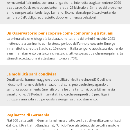
kermesse dal flair unico, con una lunga storia, interrotta tragicamente nel 2020
a causa del Covid e che dovrebbe tornare dal 26 febbraio al 3 marzo del prossimo
anno sempre sulle rive del lago Lemano. Il condizionale però sta diventando
sempre più d’obbligo, soprattutto dopo le numerose defezioni.
Un Osservatorio per scoprire come comprano gli italiani
La prima edizione fotografa la situazione italiana dei primi 9 mesi del 2023
mettendola a confronto con lo stesso periodo dell’anno precedente. Emerge
innanzitutto che oltre 8 auto su 10 nuove in Italia vengono acquistate ricorrendo
a un finanziamento per la cui richiesta ci si attiva spesso qualche mese prima. Le
stime di accettazione si attestano intorno al 75%.
La mobilità sarà condivisa
Quali servizi hanno maggiore probabilità di risultare vincenti? Quelli che
riducono il numero delle transazioni, di cui si può usufruire pagando un
semplice abbonamento (mensile o una fee una tantum), possibilmente via
smartphone. L’81% degli intervistati indica che sempre di più prediligerà
utilizzare una sola app per qualsiasi esigenza di spostamento.
Reginetta di Germania
Fiat 500 batte tutti in Germania nel mese di ottobre. I dati di vendita comunicati
dal Kba, il Kraftfahrt-Bundesamt, l’Ufficio Federale tedesco dei veicoli a motore
(l’omologo del nostrano Pra, per intenderci) dicono infatti che il mese scorso la