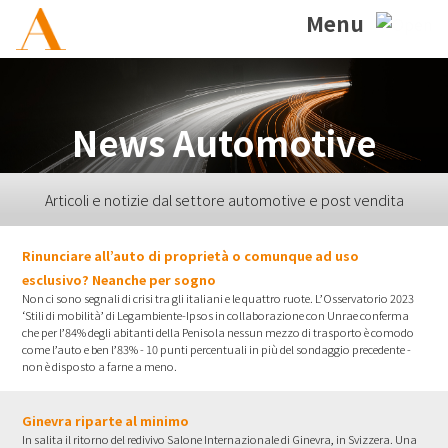
Menu
News Automotive
Articoli e notizie dal settore automotive e post vendita
Rinunciare all’auto di proprietà o comunque ad uso
esclusivo? Neanche per sogno
Non ci sono segnali di crisi tra gli italiani e le quattro ruote. L’Osservatorio 2023
‘Stili di mobilità’ di Legambiente-Ipsos in collaborazione con Unrae conferma
che per l’84% degli abitanti della Penisola nessun mezzo di trasporto è comodo
come l’auto e ben l’83% - 10 punti percentuali in più del sondaggio precedente -
non è disposto a farne a meno.
Ginevra riparte al minimo
In salita il ritorno del redivivo Salone Internazionale di Ginevra, in Svizzera. Una