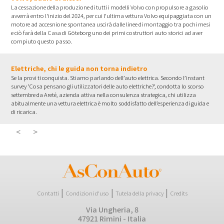
La cessazione della produzione di tutti i modelli Volvo con propulsore a gasolio
avverrà entro l'inizio del 2024, per cui l'ultima vettura Volvo equipaggiata con un
motore ad accesnione spontanea uscirà dalle linee di montaggio tra pochi mesi
e ciò farà della Casa di Göteborg uno dei primi costruttori auto storici ad aver
compiuto questo passo.
Elettriche, chi le guida non torna indietro
Se la provi ti conquista. Stiamo parlando dell’auto elettrica. Secondo l’instant
survey ‘Cosa pensano gli utilizzatori delle auto elettriche?’, condotta lo scorso
settembre da Areté, azienda attiva nella consulenza strategica, chi utilizza
abitualmente una vettura elettrica è molto soddisfatto dell’esperienza di guida e
di ricarica.
<
page
>
page
|
|
|
Contatti
Condizioni d'uso
Tutela della privacy
Credits
Via Ungheria, 8
47921 Rimini - Italia