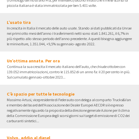
piccola italiana è stata immatricolata per ben 5.401 volte.
L’usato tira
In crescita in Italia il mercato delle auto usate. Stando ai dati pubblicati da Unrae
nei primi otto mesi dell’anno i trasferimenti netti sono stati 1.841.261, il 6,7% in
più rispetto allo stesso periodo dell’anno precedente. A questi bisogna aggiungere
le minivolture, 1.351.044, +9,5% su gennaio-agosto 2022.
Un’ottima annata. Per ora
Continua la sua crescita il mercato italiano dell’auto, che chiude ottobre con
139.052 immatricolazioni, contro le 115.852 di un anno fa: il 20 per cento in più.
Sul cumulato gennaio-ottobre 2023...
C’è spazio per tutte le tecnologie
Massimo Artusi, vicepresidente di Federauto con delega al comparto Trucks&Van
e membro del board dell’Associazione dei Dealer Europei AECDR si è espresso
negativamente riguardo la proposta della direzione generale Azione per il clima
della Commissione Europea degli scorsi giorni sui target di emissione di CO2 dei
carburanti sintetici...
Volvo, addio al diesel